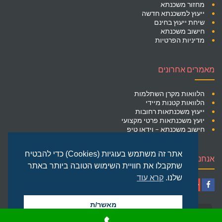
מחזור משכנתא
ייעוץ למשכנתא חדשה
שיחת ייעוץ בחינם
חישוב משכנתא
מדיניות הפרטיות
מאמרים אחרונים
הלוואות מקרן השתלמות
הלוואות קטנות מיידי
ייעוץ משכנתאות רחובות
יועץ משכנתאות פרטי מקצועי
חישוב משכנתא – וידאו טיפ
אתר זה משתמש בעוגיות (Cookies) כדי להבטיח
אנחנו ברשתות החברתיות
שתקבלו את חוויית השימוש הטובה ביותר באתר
שלנו.
קרא עוד
YouTube
Google+
Facebook
מאשר/ת
גלילה